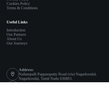
Cookies Policy
Terms & Conditions
Useful Links
Introduction
Our Partners
About Us
Our Journeys
Contact Info
Address:
Nallampalli Papparapatty Road (via) Nagarkoodal,
Nagarkoodal, Tamil Nadu 636803.
Phone:
9500964830
Email:
puvidham@gmail.com
Copyright © 2026 - Puvidham